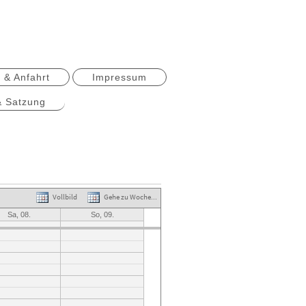
 & Anfahrt
Impressum
& Satzung
Vollbild
Gehe zu Woche...
Sa, 08.
So, 09.